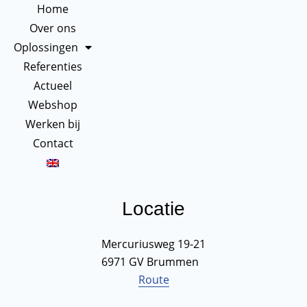
n
k
a
Home
-
-
m
Over ons
i
f
n
Oplossingen
Referenties
Actueel
Webshop
Werken bij
Contact
Locatie
Mercuriusweg 19-21
6971 GV Brummen
Route