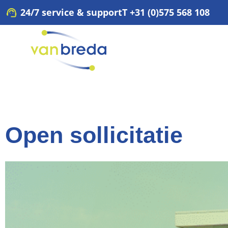
Ga
24/7 service & support
T +31 (0)575 568 108
naar
de
inhoud
Open sollicitatie