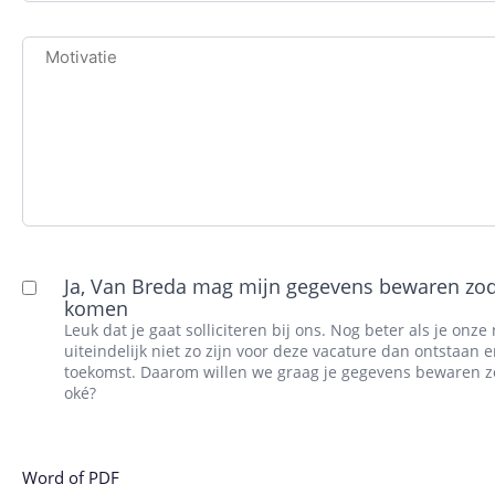
Motivatie
Algemene
Ja, Van Breda mag mijn gegevens bewaren zod
komen
voorwaarden
Leuk dat je gaat solliciteren bij ons. Nog beter als je on
uiteindelijk niet zo zijn voor deze vacature dan ontstaan 
toekomst. Daarom willen we graag je gegevens bewaren z
oké?
Upload
je
Word of PDF
CV