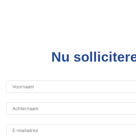
Nu solliciter
Voornaam
Achternaam
Voornaam
Achternaam
E-
mailadres